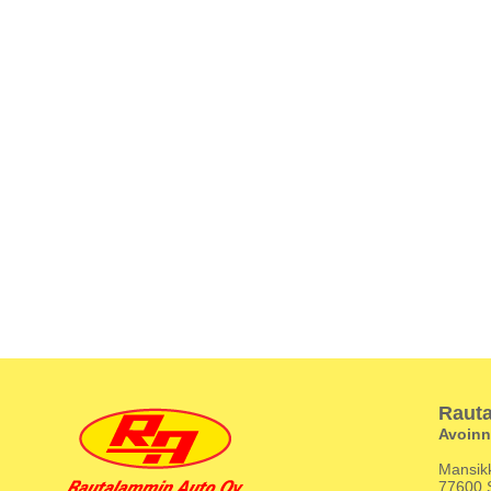
Raut
Avoinn
Mansikk
77600 