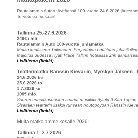
Rautalammin Auton täyttäessä 100-vuotta 24.6.2026 järjestäm
Tervetuloa mukaan!
Tallinna 25.-27.6.2026
249€ / hlö
Rautalammin Auto 100-vuotta juhlamatka
Matka kesäiseen Tallinnaan. Perjantaina nautitaan juhlaillallin
Majoitus uudessa Hyatt Place Tallinn hotellissa 2hh aamiaisell
Lisätietoa (linkki)
Teatterimatka Ränssin Kievariin, Myrskyn Jälkeen - 
24.6.2026 ke
25.6.2026 to
1.7.2026 ke
100€ /hlö
Suuren ennakkosuosion saanut musiikkinäytelmä Kari Tapion
Sisältäen teatterin lisäksi runsaan noutopöydän Ränssin Kievar
Lisätietoa (linkki)
Muita matkojamme kesälle 2026:
Tallinna 1.-3.7.2026