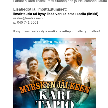
Lähdöt alkaen Iisalmi, reitti Suonenjoen ja Pieksämäen kautta.
Lisätiedot ja ilmoittautumiset:
Ilmoittaudu tai kysy lisää verkkolomakkeella (linkki)
iisalmi@matkasavo.fi
p. 040 741 8001
Kysy myös räätälöityjä matkapaketteja omalle ryhmällesi!