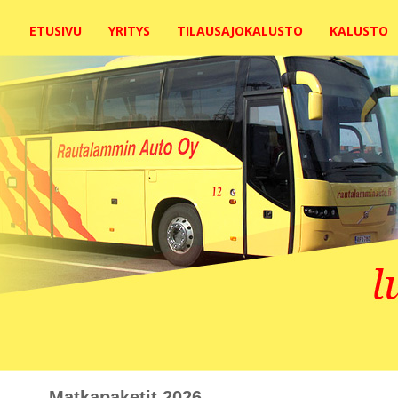
ETUSIVU
YRITYS
TILAUSAJOKALUSTO
KALUSTO
Matkapaketit 2026