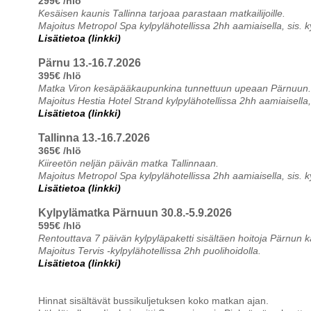
299€ /hlö
Kesäisen kaunis Tallinna tarjoaa parastaan matkailijoille.
Majoitus Metropol Spa kylpylähotellissa 2hh aamiaisella, sis. k
Lisätietoa (linkki)
Pärnu 13.-16.7.2026
395€ /hlö
Matka Viron kesäpääkaupunkina tunnettuun upeaan Pärnuun.
Majoitus Hestia Hotel Strand kylpylähotellissa 2hh aamiaisella,
Lisätietoa (linkki)
Tallinna 13.-16.7.2026
365€ /hlö
Kiireetön neljän päivän matka Tallinnaan.
Majoitus Metropol Spa kylpylähotellissa 2hh aamiaisella, sis. k
Lisätietoa (linkki)
Kylpylämatka Pärnuun 30.8.-5.9.2026
595€ /hlö
Rentouttava 7 päivän kylpyläpaketti sisältäen hoitoja Pärnun
Majoitus Tervis -kylpylähotellissa 2hh puolihoidolla.
Lisätietoa (linkki)
Hinnat sisältävät bussikuljetuksen koko matkan ajan.